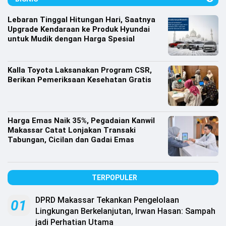
Lifestyle
Lebaran Tinggal Hitungan Hari, Saatnya
Olahraga
Upgrade Kendaraan ke Produk Hyundai
untuk Mudik dengan Harga Spesial
Bola
Opini
Kalla Toyota Laksanakan Program CSR,
Berikan Pemeriksaan Kesehatan Gratis
Harga Emas Naik 35%, Pegadaian Kanwil
Makassar Catat Lonjakan Transaki
Tabungan, Cicilan dan Gadai Emas
TERPOPULER
DPRD Makassar Tekankan Pengelolaan
©
01
Copyright
Lingkungan Berkelanjutan, Irwan Hasan: Sampah
2026
jadi Perhatian Utama
Djournalist.com