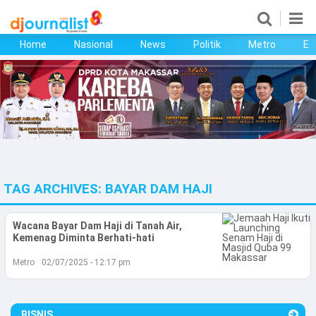
Home
Nasional
News
Politik
Metro
Ek
Home
Nasional
News
Politik
TAG ARCHIVES:
BAYAR DAM HAJI
Metro
Ekonomi
Wacana Bayar Dam Haji di Tanah Air,
Kemenag Diminta Berhati-hati
Bisnis
Metro
02/07/2025 - 12:17 pm
Kesehatan
BISNIS