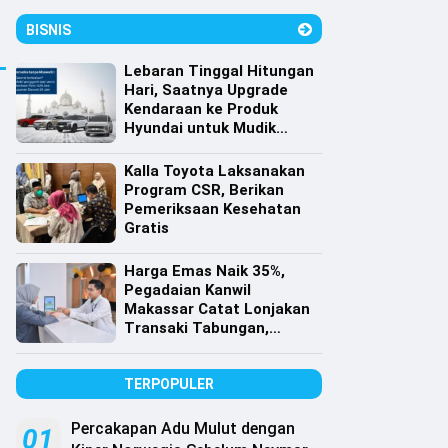
BISNIS
Lebaran Tinggal Hitungan
Hari, Saatnya Upgrade
Kendaraan ke Produk
Hyundai untuk Mudik
dengan Harga Spesial
Kalla Toyota Laksanakan
Program CSR, Berikan
Pemeriksaan Kesehatan
Gratis
Harga Emas Naik 35%,
Pegadaian Kanwil
Makassar Catat Lonjakan
Transaki Tabungan,
Cicilan dan Gadai Emas
TERPOPULER
Percakapan Adu Mulut dengan
01