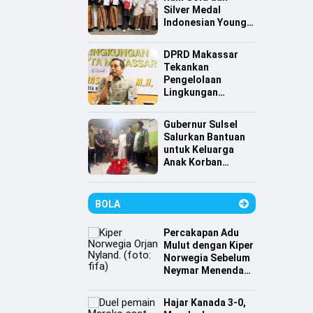
Silver Medal
Indonesian Young
Scientist
Association
DPRD Makassar
Tekankan
Pengelolaan
Lingkungan
Berkelanjutan,
Irwan Hasan:
Gubernur Sulsel
Sampah jadi
Salurkan Bantuan
Perhatian Utama
untuk Keluarga
Anak Korban
Tenggelam di
Pantai Depan
Masjid 99 Kubah
BOLA
Percakapan Adu
Mulut dengan Kiper
Norwegia Sebelum
Neymar Menendang
Penalti
Hajar Kanada 3-0,