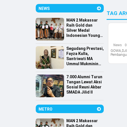
NEWS
TAG AR
MAN 2 Makassar
Raih Gold dan
Silver Medal
Indonesian Young
Scientist
News
0
Association
Segudang Prestasi,
GOWA,DJOU
Fayza Kulla,
Pembangun
Santriwati MA
Ummul Mukminin
Lolos Farmasi
Universitas
7.000 Alumni Turun
Indonesia
Tangan Lewat Aksi
Sosial Reuni Akbar
SMADA Jilid II
METRO
MAN 2 Makassar
Raih Gold dan