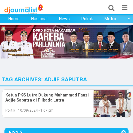
Home
Nasional
News
Politik
Metro
Ek
Home
Nasional
News
Politik
TAG ARCHIVES:
ADJIE SAPUTRA
Metro
Ekonomi
Ketua PKS Lutra Dukung Muhammad Fauzi-
Adjie Saputra di Pilkada Lutra
Bisnis
Politik
10/09/2024 - 1:07 pm
Kesehatan
BISNIS