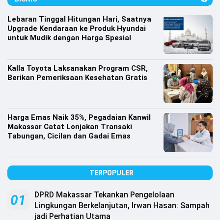
Lifestyle
Lebaran Tinggal Hitungan Hari, Saatnya
Olahraga
Upgrade Kendaraan ke Produk Hyundai
untuk Mudik dengan Harga Spesial
Bola
Opini
Kalla Toyota Laksanakan Program CSR,
Berikan Pemeriksaan Kesehatan Gratis
Harga Emas Naik 35%, Pegadaian Kanwil
Makassar Catat Lonjakan Transaki
Tabungan, Cicilan dan Gadai Emas
TERPOPULER
DPRD Makassar Tekankan Pengelolaan
©
01
Copyright
Lingkungan Berkelanjutan, Irwan Hasan: Sampah
2026
jadi Perhatian Utama
Djournalist.com