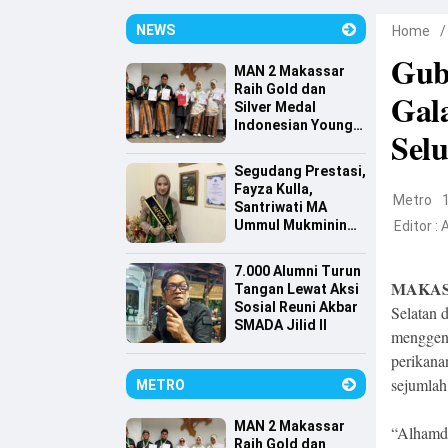
NEWS
Home
Gub
MAN 2 Makassar
Raih Gold dan
Gal
Silver Medal
Indonesian Young
Selu
Scientist
Association
Segudang Prestasi,
Fayza Kulla,
Metro
Santriwati MA
Ummul Mukminin
Editor :
Lolos Farmasi
Universitas
7.000 Alumni Turun
Indonesia
MAKAS
Tangan Lewat Aksi
Sosial Reuni Akbar
Selatan
SMADA Jilid II
menggen
perikana
sejumlah 
METRO
MAN 2 Makassar
“Alhamdu
Raih Gold dan