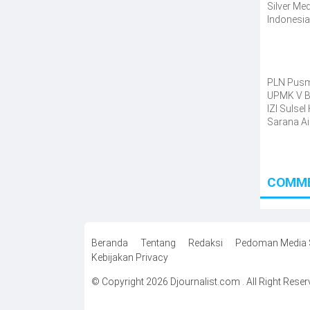
Silver Me
Indonesi
Scientist
Associat
PLN Pus
UPMK V 
IZI Sulsel
Sarana Ai
untuk Wa
Kelurahan
COMM
Beranda
Tentang
Redaksi
Pedoman Media 
Kebijakan Privacy
© Copyright 2026 Djournalist.com . All Right Rese