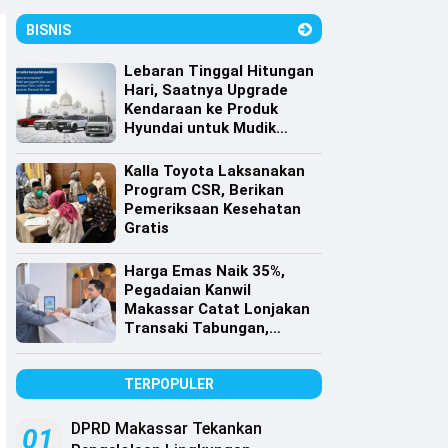
BISNIS
Lebaran Tinggal Hitungan
Hari, Saatnya Upgrade
Kendaraan ke Produk
Hyundai untuk Mudik
dengan Harga Spesial
Kalla Toyota Laksanakan
Program CSR, Berikan
Pemeriksaan Kesehatan
Gratis
Harga Emas Naik 35%,
Pegadaian Kanwil
Makassar Catat Lonjakan
Transaki Tabungan,
Cicilan dan Gadai Emas
TERPOPULER
DPRD Makassar Tekankan
01