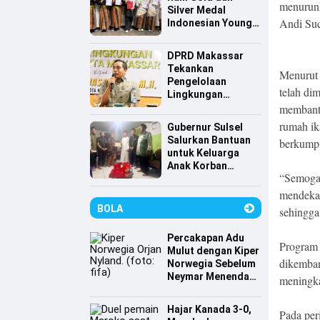
menurunk
Silver Medal
Andi Sud
Indonesian Young
Scientist
Association
DPRD Makassar
Tekankan
Menurut 
Pengelolaan
telah di
Lingkungan
Berkelanjutan,
membantu
Irwan Hasan:
rumah ik
Gubernur Sulsel
Sampah jadi
Salurkan Bantuan
berkumpu
Perhatian Utama
untuk Keluarga
Anak Korban
“Semoga 
Tenggelam di
Pantai Depan
mendekat
Masjid 99 Kubah
BOLA
sehingga
Percakapan Adu
Program 
Mulut dengan Kiper
dikemban
Norwegia Sebelum
Neymar Menendang
meningka
Penalti
Hajar Kanada 3-0,
Pada per