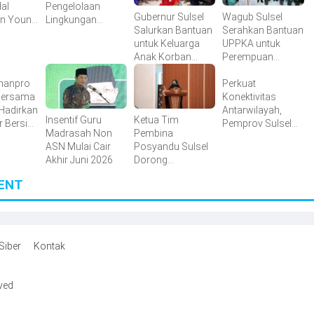
dal
Pengelolaan
Gubernur Sulsel
Wagub Sulsel
an Young
Lingkungan
Salurkan Bantuan
Serahkan Bantuan
Berkelanjutan,
untuk Keluarga
UPPKA untuk
ion
Irwan Hasan:
Anak Korban
Perempuan
Sampah jadi
Tenggelam di
Produktif Sidrap
Perhatian Utama
manpro
Pantai Depan
Perkuat
Bersama
Masjid 99 Kubah
Konektivitas
 Hadirkan
Antarwilayah,
Insentif Guru
Ketua Tim
r Bersih
Pemprov Sulsel
Madrasah Non
Pembina
rga
Percepat
ASN Mulai Cair
Posyandu Sulsel
 Tallo
Penanganan Ruas
Akhir Juni 2026
Dorong
Jalan Strategis
Penguatan
ENT
Layanan 6 SPM
Siber
Kontak
rved