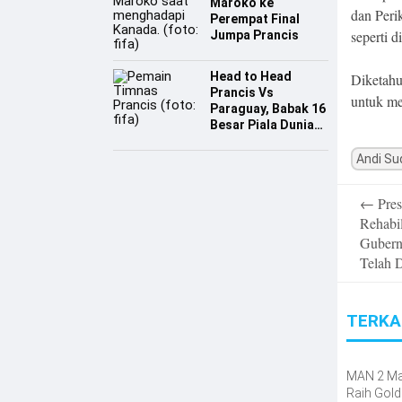
Maroko ke
dan Peri
Perempat Final
seperti 
Jumpa Prancis
Head to Head
Diketahu
Prancis Vs
untuk me
Paraguay, Babak 16
Besar Piala Dunia
2026
Andi Su
Post
←
Pres
navigatio
Rehabi
Gubern
Telah 
TERKA
MAN 2 M
Raih Gold