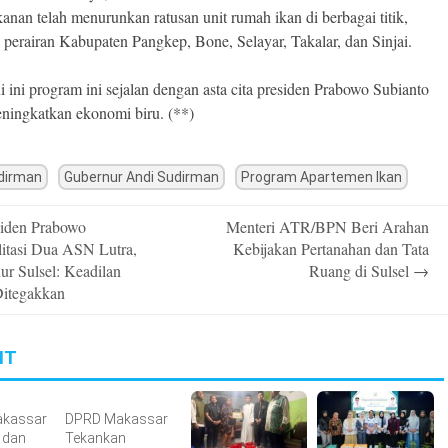
kanan telah menurunkan ratusan unit rumah ikan di berbagai titik,
di perairan Kabupaten Pangkep, Bone, Selayar, Takalar, dan Sinjai.
i ini program ini sejalan dengan asta cita presiden Prabowo Subianto
ningkatkan ekonomi biru. (**)
dirman
Gubernur Andi Sudirman
Program Apartemen Ikan
iden Prabowo
Menteri ATR/BPN Beri Arahan
n
litasi Dua ASN Lutra,
Kebijakan Pertanahan dan Tata
ur Sulsel: Keadilan
Ruang di Sulsel
→
Ditegakkan
IT
akassar
DPRD Makassar
 dan
Tekankan