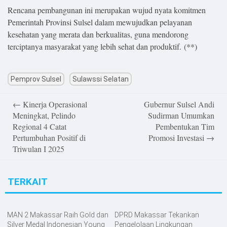
Rencana pembangunan ini merupakan wujud nyata komitmen
Pemerintah Provinsi Sulsel dalam mewujudkan pelayanan
kesehatan yang merata dan berkualitas, guna mendorong
terciptanya masyarakat yang lebih sehat dan produktif. (**)
Pemprov Sulsel
Sulawssi Selatan
Post
←
Kinerja Operasional
Gubernur Sulsel Andi
navigation
Meningkat, Pelindo
Sudirman Umumkan
Regional 4 Catat
Pembentukan Tim
Pertumbuhan Positif di
Promosi Investasi
→
Triwulan I 2025
TERKAIT
MAN 2 Makassar Raih Gold dan
DPRD Makassar Tekankan
Silver Medal Indonesian Young
Pengelolaan Lingkungan