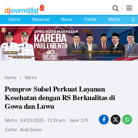
Home
Nasional
News
Politik
Metro
Ek
Home
Nasional
News
Politik
Home
/
Metro
Metro
Pemprov Sulsel Perkuat Layanan
Kesehatan dengan RS Berkualitas di
Ekonomi
Gowa dan Luwu
Bisnis
Metro
04/23/2025 - 12:39 am
View: 279
Kesehatan
Editor :
Andi Seven