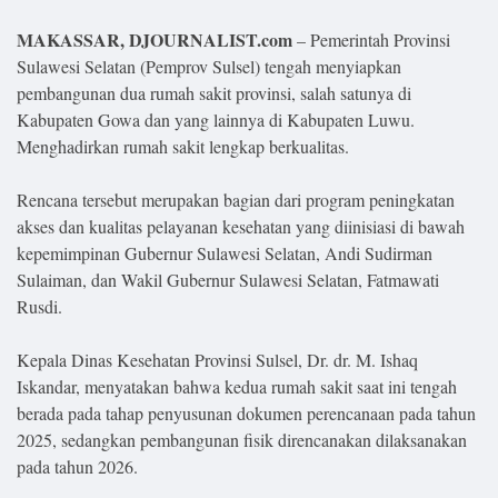
Lifestyle
MAKASSAR, DJOURNALIST.com
– Pemerintah Provinsi
Olahraga
Sulawesi Selatan (Pemprov Sulsel) tengah menyiapkan
pembangunan dua rumah sakit provinsi, salah satunya di
Bola
Kabupaten Gowa dan yang lainnya di Kabupaten Luwu.
Menghadirkan rumah sakit lengkap berkualitas.
Opini
Rencana tersebut merupakan bagian dari program peningkatan
akses dan kualitas pelayanan kesehatan yang diinisiasi di bawah
kepemimpinan Gubernur Sulawesi Selatan, Andi Sudirman
Sulaiman, dan Wakil Gubernur Sulawesi Selatan, Fatmawati
Rusdi.
Kepala Dinas Kesehatan Provinsi Sulsel, Dr. dr. M. Ishaq
Iskandar, menyatakan bahwa kedua rumah sakit saat ini tengah
berada pada tahap penyusunan dokumen perencanaan pada tahun
2025, sedangkan pembangunan fisik direncanakan dilaksanakan
©
Copyright
pada tahun 2026.
2026
Djournalist.com