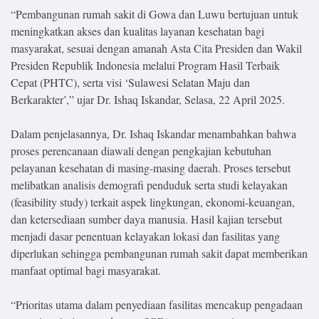
.
“Pembangunan rumah sakit di Gowa dan Luwu bertujuan untuk
All
Right
meningkatkan akses dan kualitas layanan kesehatan bagi
Reserved
masyarakat, sesuai dengan amanah Asta Cita Presiden dan Wakil
Presiden Republik Indonesia melalui Program Hasil Terbaik
Cepat (PHTC), serta visi ‘Sulawesi Selatan Maju dan
Berkarakter’,” ujar Dr. Ishaq Iskandar, Selasa, 22 April 2025.
Dalam penjelasannya, Dr. Ishaq Iskandar menambahkan bahwa
proses perencanaan diawali dengan pengkajian kebutuhan
pelayanan kesehatan di masing-masing daerah. Proses tersebut
melibatkan analisis demografi penduduk serta studi kelayakan
(feasibility study) terkait aspek lingkungan, ekonomi-keuangan,
dan ketersediaan sumber daya manusia. Hasil kajian tersebut
menjadi dasar penentuan kelayakan lokasi dan fasilitas yang
diperlukan sehingga pembangunan rumah sakit dapat memberikan
manfaat optimal bagi masyarakat.
“Prioritas utama dalam penyediaan fasilitas mencakup pengadaan